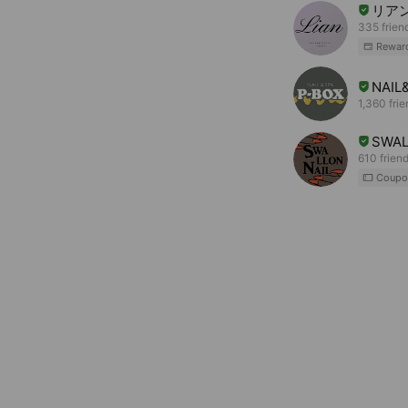
リア
335 frien
Rewar
NAIL
1,360 fri
SWAL
610 frien
Coupo