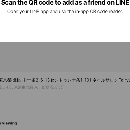
Scan the QR code to add as a friend on LINE
Open your LINE app and use the in-app QR code reader.
te rooms available), free Wi-Fi, no smoking, power outlets availa
2 東京都 北区 中十条2-6-13セントゥレ十条1-101 ネイルサロンFairyL
徒歩4分, 京浜東北線 東十条駅 徒歩3分
e viewing