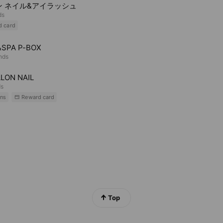
ン ネイル&アイラッシュ
ds
d card
&SPA P-BOX
ends
LON NAIL
ds
ns
Reward card
Top