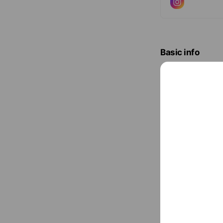
Basic info
6週間長持ち
Sat
10:00 
祝日+不定休
Replies with
￥10,001 ~ ￥
070-6511-72
www.fairyla
Cash accept
QR code pay
PayPay