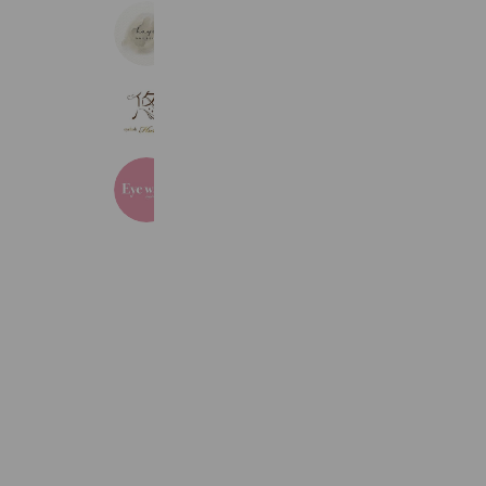
hays. nail&eyelash
449 friends
Coupons
悠~eyelashHaruka~
179 friends
Reward card
Eye wave
464 friends