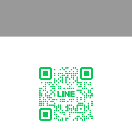
!!爪の健康重視の新技法✨深爪･巻き爪さんも🆗
- 19:00
 【完全予約制】
in 12 hours
Ask a question
20,000
31
nd2012.com/
1 other items
ed
ment