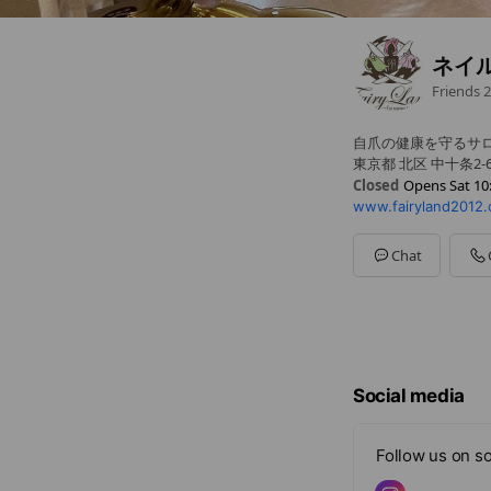
ネイル
Friends
2
自爪の健康を守るサ
東京都 北区 中十条2-6
Closed
Opens Sat 10
www.fairyland2012.
Sun
10:00 - 19:00
Mon
09:00 - 19:00
Tue
09:00 - 19:00
Chat
Wed
09:00 - 19:00
Thu
09:00 - 19:00
Fri
09:00 - 19:00
Sat
10:00 - 19:00
祝日+不定休 【完全
Social media
Follow us on so