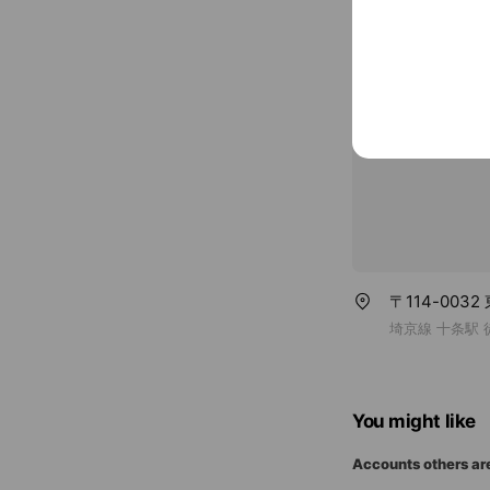
1 seat (priva
〒114-003
埼京線 十条駅 
You might like
Accounts others ar