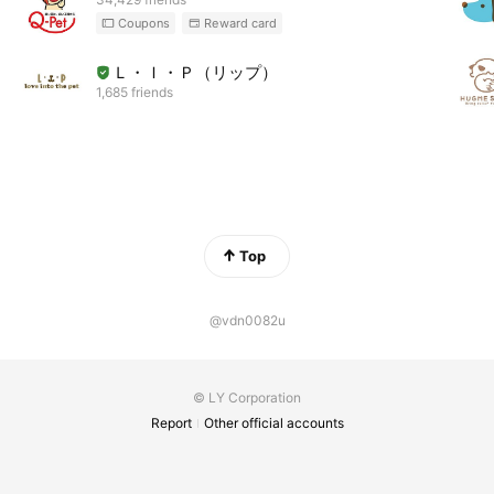
Coupons
Reward card
Ｌ・Ｉ・Ｐ（リップ）
1,685 friends
Top
@vdn0082u
© LY Corporation
Report
Other official accounts