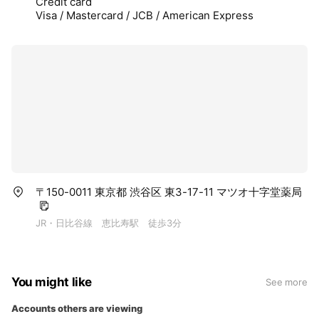
Credit card
や疾患（水虫は可）のある方 ☆施療中の注意点
Visa / Mastercard / JCB / American Express
①施療中は電子機器（携帯電話・スマートフォ
ン・デジカメ・ミュージックプレーヤー等）の使
用並びに操作を行わないでください ②バケツの
底にしっかりと足をつけてください ③施療中に
上体を左右にねじる動作をされますと電極が破損
する恐れがありますので、３０分間はなるべくじ
っとしていてください ④施療中はバケツの水を
足や手で拡販しないでください ⑤毒素の排出量
には個人差があります より効果的に受けていただ
くために ①血流・リンパの流れが良い状態が望
ましいため、周波数ケア・リンパドレナージュ施
術後がおすすめ ②必須ミネラルや有害重金属の
蓄積度がチェックできる機器もご用意していま
す。 ビフォーアフターの比較もできますので是非
〒150-0011 東京都 渋谷区 東3-17-11 マツオ十字堂薬局
こちらもご活用ください。
JR・日比谷線 恵比寿駅 徒歩3分
You might like
See more
Accounts others are viewing