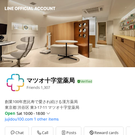
マツオ十字堂薬局
Friends
1,307
創業100年恵比寿で愛され続ける漢方薬局
東京都 渋谷区 東3-17-11 マツオ十字堂薬局
Open
Sat 10:00 - 18:00
jujidou100.com
1 other items
Sun
Closed
Mon
10:00 - 18:00
Tue
10:00 - 18:00
Chat
Call
Posts
Reward cards