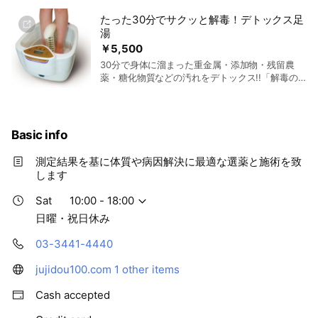
を流し汗と共に体内に溜まっている老廃物の排毒
たった30分でサクッと解毒！デトックス足
をうながします。 細胞を活性化をする特別な空間
湯
で行うことで、心身ともにリラックスした極上の
お時間をお約束いたします。
￥5,500
30分で身体に溜まった重金属・添加物・残留農
薬・糖化物質などの汚れをデトックス!!「解毒の
足湯」ゴットクリーナー30分コース 「高濃度水素
水」デトックスマシーンゴッドクリーナーGOLD
は、水の電気分解により作られたマイナスの還元
電位水（̠̠−に帯電）により、身体の内部に滞留して
Basic info
いた汚れ（＋帯電）・・主に鉛・ヒ素・水銀・カ
ドミウムなどの有害重金属が体外に引き寄せら
測定結果を基に体質や病因解決に最適な選薬と施術を致
れ、さらにこれらの排泄物による化学反応により
します
様々な浮遊物となって表れるものです。この時水
は（−イオン水）であり、（還元電位水）であり
Sat
10:00 - 18:00
同時に（高濃度水素水）でもあるのです。そして
日曜・祝日休み
高濃度水素水に含まれる”水素”は皮膚を通して体
内に取り込まれ病気・老化の原因と言われている
03-3441-4440
悪玉活性酸素（フリーラジカル）を取り除いてく
れます ☆以下に該当される方は施療できませんの
jujidou100.com
1 other items
でご了承ください ①７歳以下の子供 ②妊婦およ
び授乳中の方 ③ペースメーカー使用の方 ④身体
Cash accepted
に金属を埋め込んでいる方 ⑤精神疾患 不整脈
（軽度は可）の方 ⑥足の周辺に感染しやすい傷