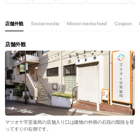
Wed
10:00 - 18:00
Thu
10:00 - 18:00
Fri
10:00 - 18:00
Sat
10:00 - 18:00
店舗外観
Social media
Mixed media feed
Coupon
日曜・祝日休み
店舗外観
マツオ十字堂薬局の店舗入り口は建物の外側の石段の階段を登
ってすぐの右側です。