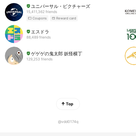
ユニバーサル・ピクチャーズ
15,411,362 friends
Coupons
Reward card
エスドラ
88,489 friends
ゲゲゲの鬼太郎 妖怪横丁
129,253 friends
Top
@vdd0174q