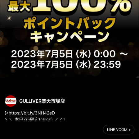
GULLIVER楽天市場店
▷https://bit.ly/3NH42eD
＼＼ 本日7/5限定(clock) ／／
1等最大100%ポイントバックキャンペーン開催中(cony laugh)(!!!)
LINE VOOM
エントリーをお忘れなく(fire)