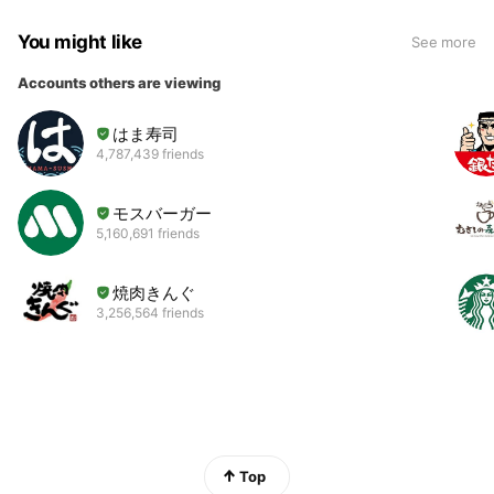
You might like
See more
Accounts others are viewing
はま寿司
4,787,439 friends
モスバーガー
5,160,691 friends
焼肉きんぐ
3,256,564 friends
Top