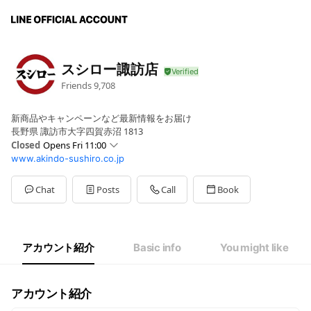
スシロー諏訪店
Friends
9,708
新商品やキャンペーンなど最新情報をお届け
長野県 諏訪市大字四賀赤沼 1813
Closed
Opens Fri 11:00
www.akindo-sushiro.co.jp
Mon
11:00 - 23:00
Tue
11:00 - 23:00
Wed
11:00 - 23:00
Chat
Posts
Call
Book
Thu
11:00 - 23:00
Fri
11:00 - 23:00
Sat
10:30 - 23:00
Sun
10:30 - 23:00
アカウント紹介
Basic info
You might like
※年末年始・GW・お盆の営業内容はHPをご確認ください。
アカウント紹介