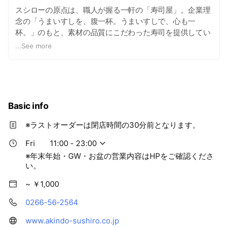
スシローの原点は、職人が握る一軒の「寿司屋」。企業理
念の「うまいすしを、腹一杯。うまいすしで、心も一
杯。」のもと、素材の品質にこだわった寿司を提供してい
ます。
...
See more
Basic info
※ラストオーダーは閉店時間の30分前となります。
Fri
11:00 - 23:00
※年末年始・GW・お盆の営業内容はHPをご確認くださ
い。
~ ￥1,000
0266-56-2564
www.akindo-sushiro.co.jp