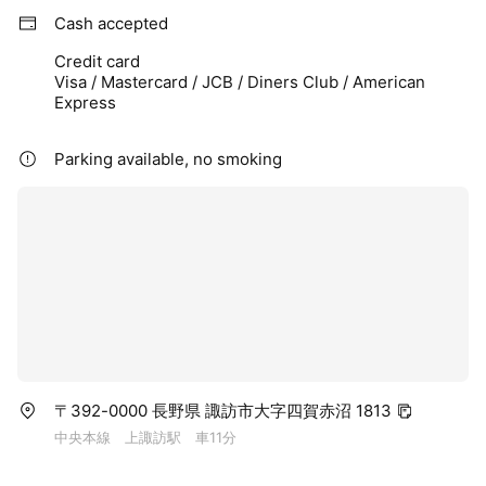
Cash accepted
Credit card
Visa / Mastercard / JCB / Diners Club / American
Express
Parking available, no smoking
〒392-0000 長野県 諏訪市大字四賀赤沼 1813
中央本線 上諏訪駅 車11分