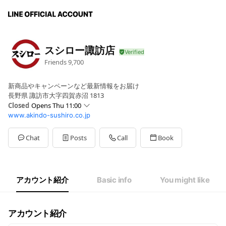
スシロー諏訪店
Friends
9,700
新商品やキャンペーンなど最新情報をお届け
長野県 諏訪市大字四賀赤沼 1813
Closed
Opens Thu 11:00
www.akindo-sushiro.co.jp
Mon
11:00 - 23:00
Tue
11:00 - 23:00
Wed
11:00 - 23:00
Chat
Posts
Call
Book
Thu
11:00 - 23:00
Fri
11:00 - 23:00
Sat
10:30 - 23:00
Sun
10:30 - 23:00
アカウント紹介
Basic info
You might like
※年末年始・GW・お盆の営業内容はHPをご確認ください。
アカウント紹介