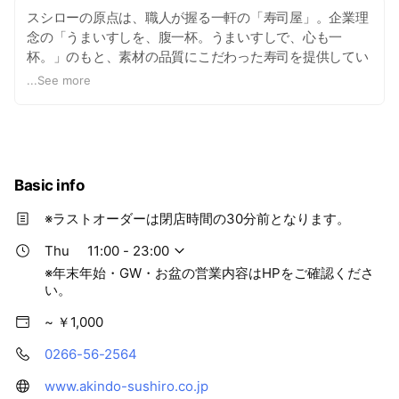
スシローの原点は、職人が握る一軒の「寿司屋」。企業理
念の「うまいすしを、腹一杯。うまいすしで、心も一
杯。」のもと、素材の品質にこだわった寿司を提供してい
ます。
...
See more
Basic info
※ラストオーダーは閉店時間の30分前となります。
Thu
11:00 - 23:00
※年末年始・GW・お盆の営業内容はHPをご確認くださ
い。
~ ￥1,000
0266-56-2564
www.akindo-sushiro.co.jp