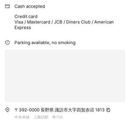
Cash accepted
Credit card
Visa / Mastercard / JCB / Diners Club / American
Express
Parking available, no smoking
〒392-0000 長野県 諏訪市大字四賀赤沼 1813
中央本線 上諏訪駅 車11分