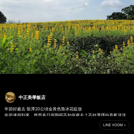
中正美學飯店
年節好處去 龍潭20公頃金黃色魯冰花綻放
年節連假到來，然而多日假期卻不知何處去？不妨選擇由喜氣洋洋
的金黃色魯冰花來陪全家大小快樂迎新年！桃園龍潭大北坑的2019
LINE VOOM
戀戀魯冰花季將在9日正式展開，除了黃燦燦的金色魯冰花，活動中
還提供舞台表演、農創市集、農事體驗活動、手作DIY等活動，要讓