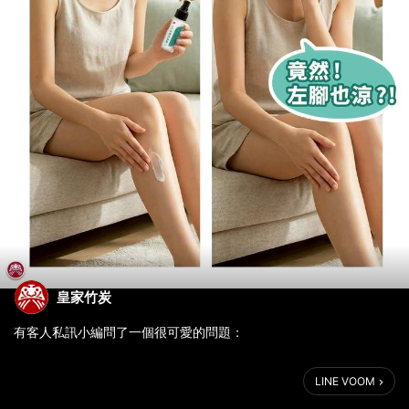
皇家竹炭
有客人私訊小編問了一個很可愛的問題：
「小編～我擦你們的竹萃沁膚活絡霜，
LINE VOOM
為什麼擦右邊，左邊也會涼？？？」