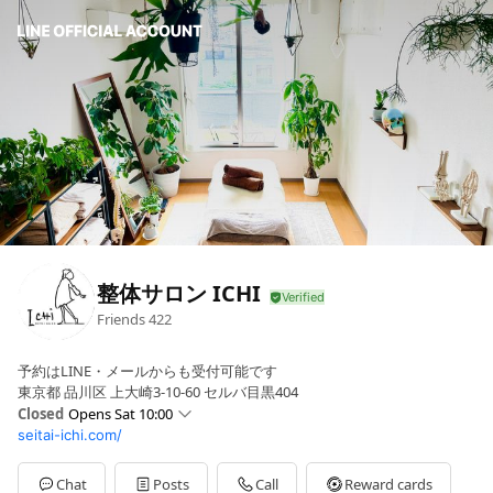
整体サロン ICHI
Friends
422
予約はLINE・メールからも受付可能です
東京都 品川区 上大崎3-10-60 セルバ目黒404
Closed
Opens Sat 10:00
seitai-ichi.com/
Sun
10:00 - 18:00
Mon
10:00 - 22:00
Tue
10:00 - 22:00
Chat
Posts
Call
Reward cards