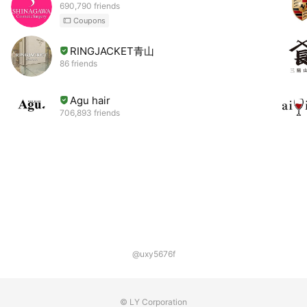
690,790 friends
Coupons
RINGJACKET青山
86 friends
Agu hair
706,893 friends
@uxy5676f
© LY Corporation