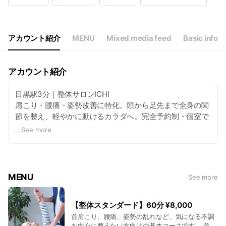
Wed
Closed
Thu
10:00 - 22:00
Fri
10:00 - 22:00
Sat
10:00 - 20:00
アカウント紹介
MENU
Mixed media feed
Basic info
定休日：毎週水曜日、祝日、その他
アカウント紹介
目黒駅3分｜整体サロンICHI
肩こり・腰痛・姿勢改善に特化。頭から足先まで全身の関
節を整え、軽やかに動けるカラダへ。完全予約制・個室で
丁寧にサポートします。
...
See more
MENU
See more
【整体スタンダード】60分 ¥8,000
首肩こり、腰痛、姿勢の乱れなど、気になる不調
を中心に整えたい方向けの基本コースです。 首肩