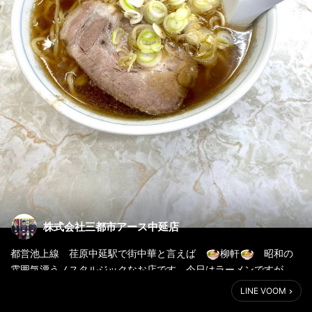
株式会社三都市アース中延店
都営池上線 荏原中延駅で街中華と言えば
柳軒
昭和の
雰囲気漂うノスタルジックなお店です。今日はラーメンですが、
私のお勧めは炒飯です！是非お近くにお住いべに行ってみて下さ
LINE VOOM
い！！・・・惜しまれながら閉店。