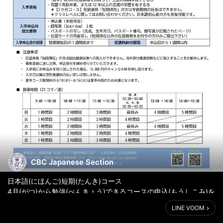
CBC Japanese Section
日本語(にほんご)短期(たんき)コース
4月(がつ)から勉強(べんきょう)できるコースの申込(もうしこみ)を
受付中(うけつけちゅう)です。
LINE VOOM
くわしくはおといあわせください