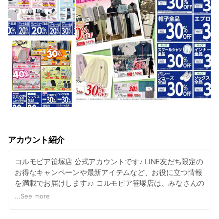
アカウント紹介
コルモピア笹塚店 公式アカウントです♪ LINE友だち限定の
お得なキャンペーンや最新アイテムなど、お役に立つ情報
を満載でお届けします♪♪ コルモピア笹塚店は、みなさんの
生活を応援します！
...
See more