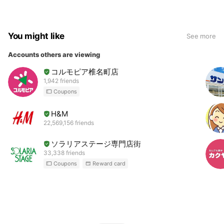
You might like
See more
Accounts others are viewing
コルモピア椎名町店
1,942 friends
Coupons
H&M
22,569,156 friends
ソラリアステージ専門店街
33,338 friends
Coupons
Reward card