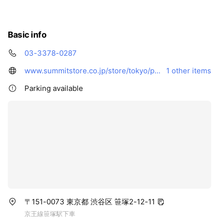
Basic info
03-3378-0287
www.summitstore.co.jp/store/tokyo/post/?id=118
1 other items
Parking available
〒151-0073 東京都 渋谷区 笹塚2-12-11
京王線笹塚駅下車