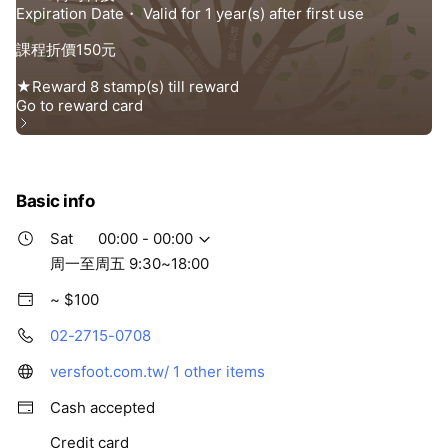
Basic info
Sat
00:00 - 00:00
周一至周五 9:30~18:00
~ $100
02-2715-0708
versfoot.com.tw/
1 other items
Cash accepted
Credit card