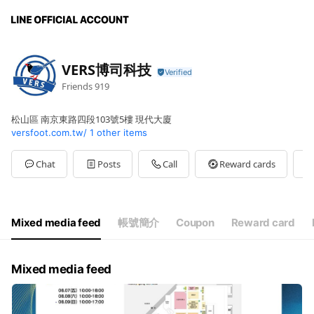
VERS博司科技
Friends
919
松山區 南京東路四段103號5樓 現代大廈
versfoot.com.tw/
1 other items
Chat
Posts
Call
Reward cards
Mixed media feed
帳號簡介
Coupon
Reward card
Mixed media feed