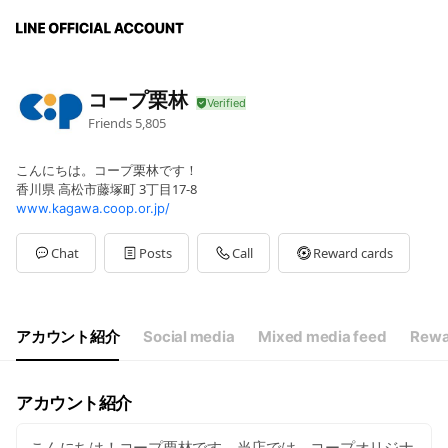
コープ栗林
Friends
5,805
こんにちは。コープ栗林です！
香川県 高松市藤塚町 3丁目17-8
www.kagawa.coop.or.jp/
Chat
Posts
Call
Reward cards
アカウント紹介
Social media
Mixed media feed
Rewa
アカウント紹介
こんにちは！コープ栗林です。当店では、コープオリジナ