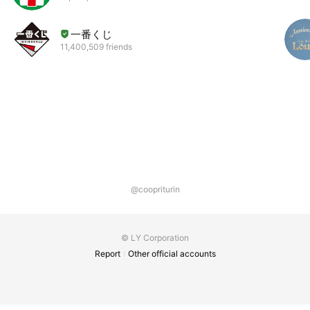
一番くじ
11,400,509 friends
@coopriturin
© LY Corporation
Report
Other official accounts