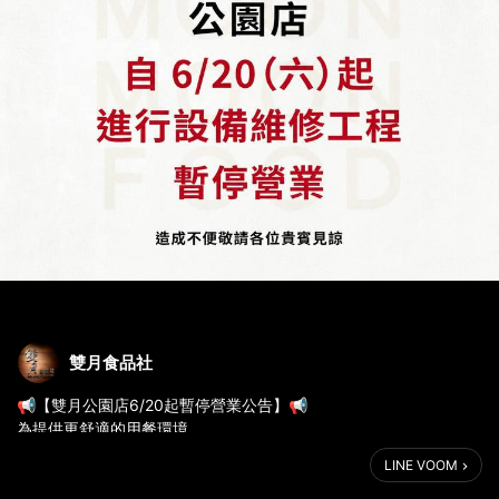
雙月食品社
📢【雙月公園店6/20起暫停營業公告】📢
為提供更舒適的用餐環境
雙月公園店將於 6/20(六)起
LINE VOOM
進行設備維修工程 並暫停營業