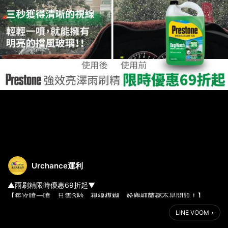
Urchance運利
▲雨刷精限時優惠69折起▼
【每次噴一噴，只需3秒，視線模糊、粉塵細菌都不是問題！】
自己玻璃鍍膜30分鐘，麻煩一次就夠了？疫情期間不適合預約防潑
LINE VOOM
水鍍膜？
撥開暴雨、快速清潔、泡沫不殘留，交給Prestone強效亮澤雨刷精