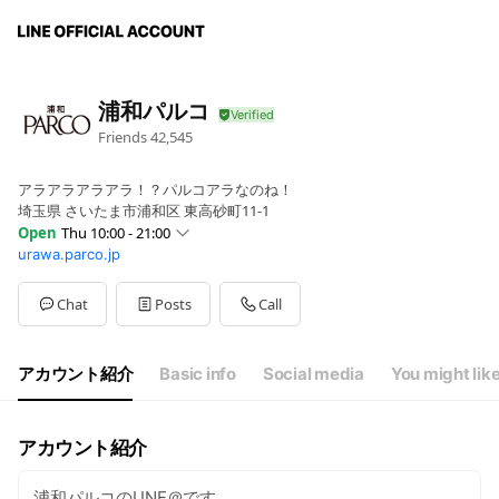
浦和パルコ
Friends
42,545
アラアラアラアラ！？パルコアラなのね！
埼玉県 さいたま市浦和区 東高砂町11-1
Open
Thu 10:00 - 21:00
urawa.parco.jp
Sun
10:00 - 21:00
Mon
10:00 - 21:00
Tue
10:00 - 21:00
Chat
Posts
Call
Wed
10:00 - 21:00
Thu
10:00 - 21:00
Fri
10:00 - 21:00
アカウント紹介
Basic info
Social media
You might lik
Sat
10:00 - 21:00
一部店舗を除く
アカウント紹介
浦和パルコのLINE＠です。