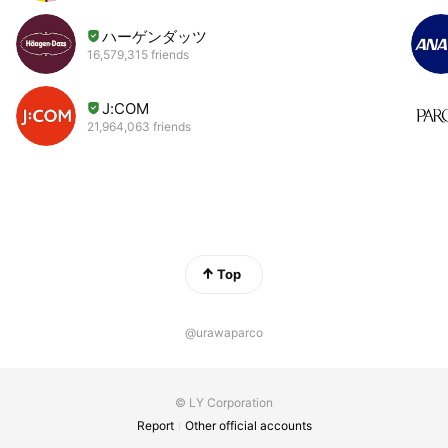
ハーゲンダッツ
16,579,315 friends
J:COM
21,964,063 friends
Top
@urawaparco
© LY Corporation
Report
Other official accounts