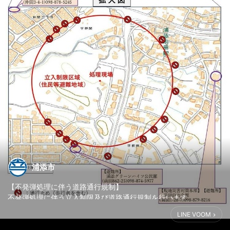
浦添市
【不発弾処理に伴う道路通行規制】
不発弾処理に伴う立入制限及び道路通行規制を行います。
れにより、バス・モノレールが一部運休します。
LINE VOOM
■日時：令和８年5月21日（木）午前8時50分頃から午後4時頃予
定