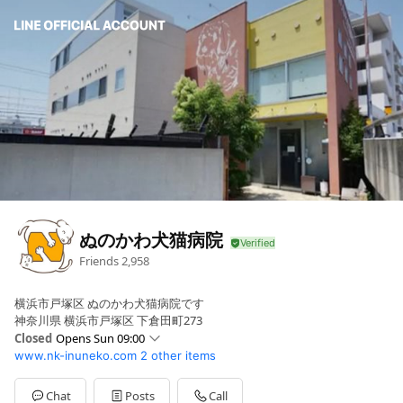
ぬのかわ犬猫病院
Friends
2,958
横浜市戸塚区 ぬのかわ犬猫病院です
神奈川県 横浜市戸塚区 下倉田町273
Closed
Opens Sun 09:00
www.nk-inuneko.com
2 other items
Sun
09:00 - 12:00
Mon
09:00 - 12:00,15:00 - 18:00
Tue
09:00 - 12:00,15:00 - 18:00
Chat
Posts
Call