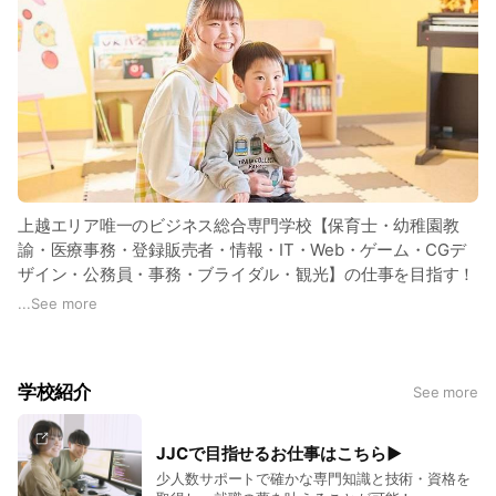
上越エリア唯一のビジネス総合専門学校【保育士・幼稚園教
諭・医療事務・登録販売者・情報・IT・Web・ゲーム・CGデ
ザイン・公務員・事務・ブライダル・観光】の仕事を目指す！
LINEのトークを使って、いつでも何でも気軽にお問い合わせく
...
See more
ださい。
学校紹介
See more
JJCで目指せるお仕事はこちら▶
少人数サポートで確かな専門知識と技術・資格を