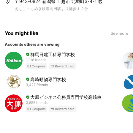
〒943-0824 新潟県 上越市 北城町3-4-1
えちごトキめき鉄道高田駅より徒歩１２分
You might like
See more
Accounts others are viewing
群馬日建工科専門学校
1,218 friends
Coupons
Reward card
高崎動物専門学校
3,427 friends
大原ビジネス公務員専門学校高崎校
3,555 friends
Coupons
Reward card