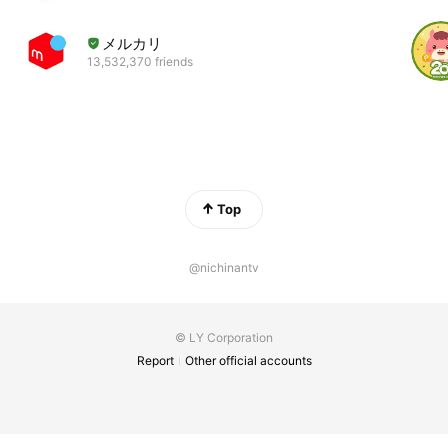
メルカリ
13,532,370 friends
Top
@nichinantv
© LY Corporation
Report
Other official accounts