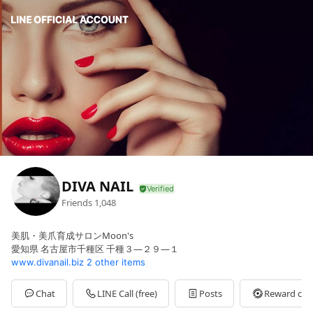
DIVA NAIL
Friends
1,048
美肌・美爪育成サロンMoon's
愛知県 名古屋市千種区 千種３―２９―１
www.divanail.biz
2 other items
Chat
LINE Call (free)
Posts
Reward car