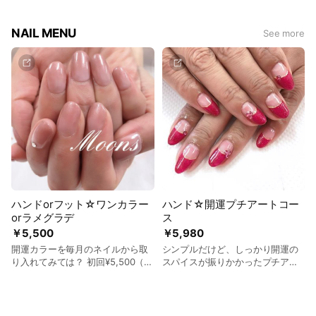
男性の脱毛«DIVA脱毛»が2階に-𝙊𝙋𝙀𝙉-
NAIL MENU
See more
※検温等実施中※
当サロンは自爪とお肌どちらも健康で美しくいられるための育
成型サロンです♪
【ネイル】自爪のため機械は使用せずオフ等全て手作業で行い
ます。
自爪の状態によって使用するジェルのご提案を致します♪ケア
のみもお気軽にご相談下さい。
【エステ】最新の美容商材を駆使してお肌の内側から改善して
いきます♪
☆ネイリスト急募！自由出勤制☆スクールもあります
ハンドorフット☆ワンカラー
ハンド☆開運プチアートコー
orラメグラデ
ス
￥5,500
￥5,980
開運カラーを毎月のネイルから取
シンプルだけど、しっかり開運の
り入れてみては？ 初回¥5,500（他
スパイスが振りかかったプチアー
店オフ無料） 通常¥7,200 ●自店オ
ト付き♡ 初回¥5,980（他店オフ無
フ付き●100色カラーから選べる●
料） 通常¥7,400 ●自店オフ付き●
アート追加可
カラーチェンジ無料●アート追加
可