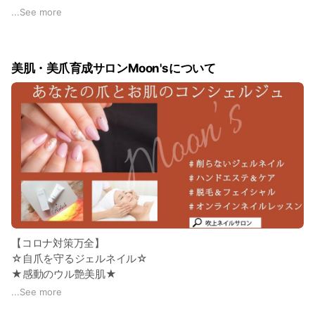
ネイルしてても爪が薄くならない！
...
See more
むしろ強くなる♪
ネイルがもし取れても自爪は痛みナシ(* 'ᵕ' )
美肌・美爪育成サロンMoon'sについて
だから休憩なくず～っと続けられる。
DIVA NAILのネイルサロンは、安心して通っていただける店舗
です。
爪はもちろん、お肌やボディのお悩みも是非ご相談ください！
【コロナ対策万全】
☆自爪を守るジェルネイル☆
★感動のウル艶美肌★
どちらも手に入るサロン♪
...
See more