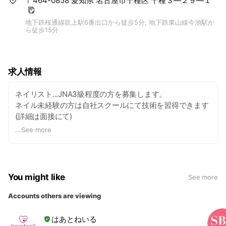
〒464-0858 愛知県 名古屋市千種区 千種３―２９―１
地下鉄桜通線吹上駅6番出口から徒歩5分, 地下鉄東山線今池駅か
ら徒歩15分
求人情報
ネイリスト...JNA3級程度の方を募集します。
ネイル未経験の方は自社スクールにて技術を習得できます
(詳細は面接にて)
ネイル接客経験者の方は優遇致します。
...
See more
条件...お給料は全て完全歩合制です(スキルや定期的なテス
ト、指名の量等で歩合は変動します)。
You might like
See more
シフト...自己申告制です。ネット予約システムの自分の枠
を自分で管理して頂きます。
Accounts others are viewing
はあとねいる