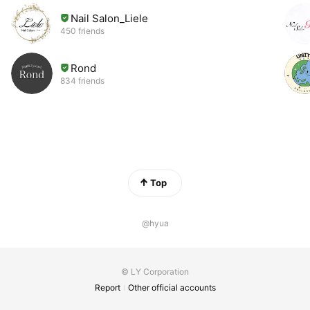
Nail Salon_Liele
450 friends
Rond
834 friends
Top
@hyua
© LY Corporation
Report
Other official accounts