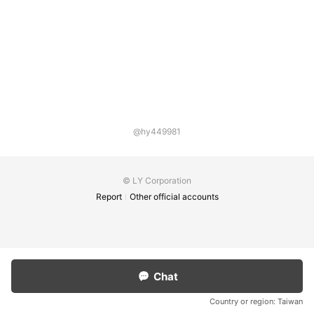
@hy449981
© LY Corporation
Report
Other official accounts
Chat
Country or region:
Taiwan