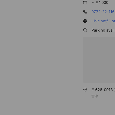
~ ￥1,000
0772-22-116
i-bic.net/
1 o
Parking avai
〒626-001
宮津