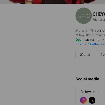
CHIY
Friends
2
思い出はプライスレス
京都府 宮津市 住吉18
Open
Sat 10: - 19:
i-bic.net/
1 other it
Sun
10: - 19:
Mon
10:00 - 19:00
Tue
00:00 - 00:00
Chat
Wed
00:00 - 00:00
Thu
10: - 19:
Fri
10: - 19:
Sat
10: - 19:
定休日
Social media
Follow us on so