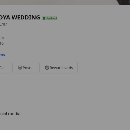
OYA WEDDING
,787
☺︎
16
ems
Call
Posts
Reward cards
cial media