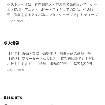
ゼスト大和店は、神奈川県大和市の東名高速沿いで、ゲー
ム・DVD・アニメ・ホビー・フィギュアの新品、中古販
売、買取をするアキバ系エンタメショップです！ ディープ
な空間に随一の商品量！また、電子タバコ・VAPE取り扱
...
See more
いなど、わくわくが充実したお店となっております。 ゲー
ム・DVD・アニメだけでなく、ホビー・フィギュアやアニ
メCD・雑誌・雑貨・成人向商品・VAPE（電子タバコ）な
ど遊べるモノをいろいろ取り揃える当店をお楽しみくださ
求人情報
い。
【仕事】 販売・買取・売場作り・買取商品の商品化等
【資格】 フリーターさん大歓迎！ 接客未経験でも丁寧に
お教えします！！ 【給与】 時給990円～（深夜1,210円）
※研修時給970円（研修期間３ヵ月程度、頑張り次第で短
...
See more
縮出来ます） 【時間】 11:30～26:30の間で応相談 【待
遇】 スタッフ割引制度・昇給随時・制服貸与・バイク＆車
通勤OK
Basic info