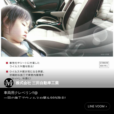
株式会社 三田自動車工業
車両用クレベリン!!@
一回の施工でウィルスや菌を99%除去!
普段洗えないシートや車内を除菌!
LINE VOOM
こんな方にオススメ!