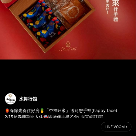
水舞行館
🏮春節走春住好房🍍「杏福旺來」送到您手裡(happy face)
2/15起春節期間入住🚘即贈伴手禮乙盒( 限官網訂房)
🎁每房限贈乙盒,數量有限贈完為止 !
LINE VOOM
快速訂房👆 https://is.gd/qZPdHR
服務專線04-2251-2888