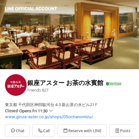
銀座アスター お茶の水賓館
Friends
827
東京都 千代田区神田駿河台 4-3 新お茶の水ビル21Ｆ
Closed
Opens Fri 11:30
www.ginza-aster.co.jp/shops/05ochanomizu/
Sun
11:30 - 15:00,16:30 - 20:30
Mon
11:30 - 15:00,16:30 - 21:30
Tue
11:30 - 15:00,16:30 - 21:30
Chat
Call
Reserve with LINE
Posts
Wed
11:30 - 15:00,16:30 - 21:30