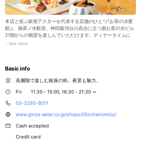
本店と並ぶ銀座アスターを代表する店舗のひとつ｢お茶の水賓
館｣。 御茶ノ水駅前、神田駿河台の高台に立つ新お茶の水ビル
21階からの眺望を楽しんでいただけます。ディナータイムに
は、華やかなイルミネーションがパノラマに広がり、「東京ス
...
See more
カイツリー」を眺めることも可能。重要なご商談、各種パーテ
ィー、ご家族でのご会食、披露宴、ご法事等々と、幅広くご利
用ください。
Basic info
高層階で楽しむ銀座の粋。夜景も魅力。
Fri
11:30 - 15:00, 16:30 - 21:30
03-3293-8011
www.ginza-aster.co.jp/shops/05ochanomizu/
Cash accepted
Credit card