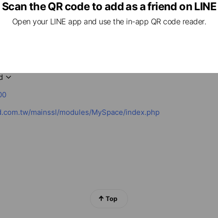
更依品牌細分業務單位，提供最完整專業的服務。設計團隊以單一窗
Scan the QR code to add as a friend on LINE
宜，包含從圖面繪製、客戶溝通、現場勘量尺寸、訂貨、安裝溝通及
Open your LINE app and use the in-app QR code reader.
有專屬設計人員陪同並隨時提供專業諮詢，讓客戶享受尊容禮遇與便
服務窗口
d
00
com.tw/mainssl/modules/MySpace/index.php
Top