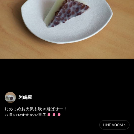
岩嶋屋
じめじめお天気も吹き飛ばせー！
６月のおすすめお菓子🌷🌷🌷
LINE VOOM
◎６月のお菓子「水無月」6/2~販売