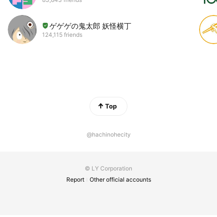
ゲゲゲの鬼太郎 妖怪横丁
124,115 friends
Top
@hachinohecity
© LY Corporation
Report
Other official accounts