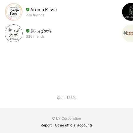
Aroma Kissa
774 friends
原っぱ大学
325 friends
@uhn1259s
© LY Corporation
Report
Other official accounts