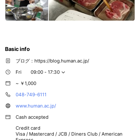
Basic info
ブログ：https://blog.human.ac.jp/
Fri
09:00 - 17:30
~ ￥1,000
048-749-6111
www.human.ac.jp/
Cash accepted
Credit card
Visa / Mastercard / JCB / Diners Club / American
Express