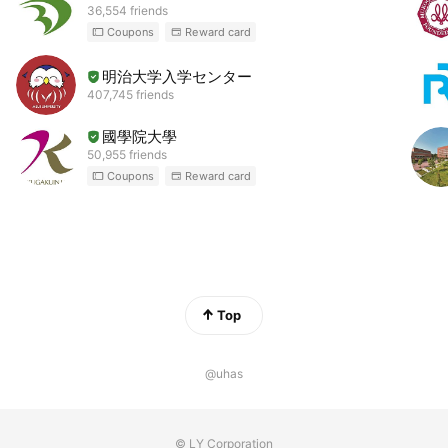
36,554 friends
Coupons
Reward card
明治大学入学センター
407,745 friends
國學院大學
50,955 friends
Coupons
Reward card
Top
@uhas
© LY Corporation