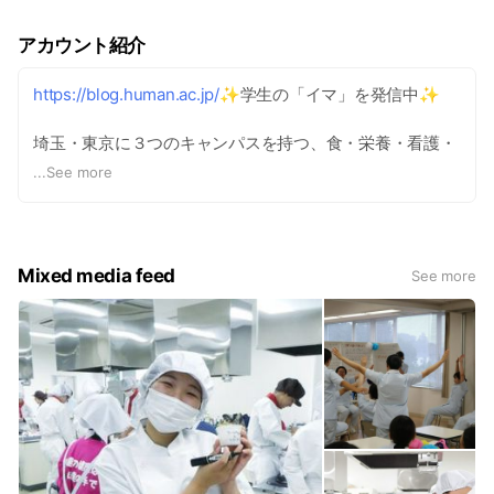
アカウント紹介
https://blog.human.ac.jp/
✨学生の「イマ」を発信中✨
埼玉・東京に３つのキャンパスを持つ、食・栄養・看護・
リハビリテーションのスペシャリストを育成する総合大学
...
See more
です。心身の両面から人間理解を深め、それに高い専門性
が加わることで、専門職間の迅速な連携・協働を通して適
切な対処のできる人材を養成しています。入学検討者の方
に入試情報やオープンキャンパスなどのイベント情報など
Mixed media feed
See more
を不定期に配信します。 ■蓮田キャンパス 人間科学部：
ヘルスフードサイエンス学科（食品健康科学）、健康栄養
学科、心身健康科学科（通信教育課程）、心身健康科学科
（通学課程）※設置構想中 大学院：心身健康科学専攻(通
信制)、健康栄養科学専攻 ■岩槻キャンパス 保健医療学
部：看護学科、リハビリテーション学科(理学療法学専
攻・義肢装具学専攻) ■東京サテライト 心身健康科学科(通
信制)、大学院心身健康科学専攻(通信制)