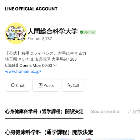
人間総合科学大学
Friends
8,787
【公式】右手にライセンス、左手に生きる力
埼玉県 さいたま市岩槻区 大字馬込1288
Closed
Opens Mon 09:00
www.human.ac.jp/
Sun
Closed
Mon
09:00 - 17:30
Tue
09:00 - 17:30
Chat
Posts
Call
Wed
09:00 - 17:30
Thu
09:00 - 17:30
Fri
09:00 - 17:30
Sat
Closed
心身健康科学科（通学課程）開設決定
Social media
アカ
心身健康科学科（通学課程）開設決定