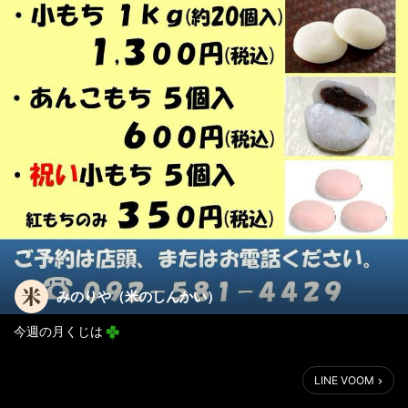
みのりや（米のしんかい）
今週の月くじは
朝倉の東峰村から
LINE VOOM
「宝珠山のお味噌 １ｋｇ」