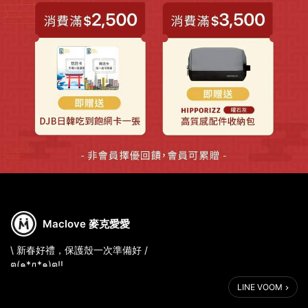
Maclove 麥克愛愛
\ 新春好禮，保護殼一次準備好 /
ฅ(๑*д*๑)ฅ!!
https://lihi.cc/NR7aH
LINE VOOM
2.2 – 3.1 配件全館活動，會員享累贈