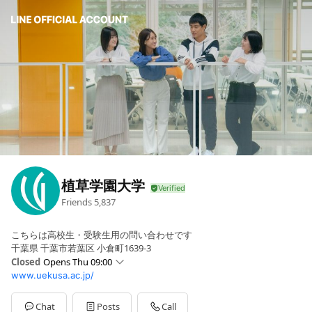
植草学園大学
Friends
5,837
こちらは高校生・受験生用の問い合わせです
千葉県 千葉市若葉区 小倉町1639-3
Closed
Opens Thu 09:00
www.uekusa.ac.jp/
Sun
Closed
Mon
09:00 - 17:00
Tue
09:00 - 17:00
Chat
Posts
Call