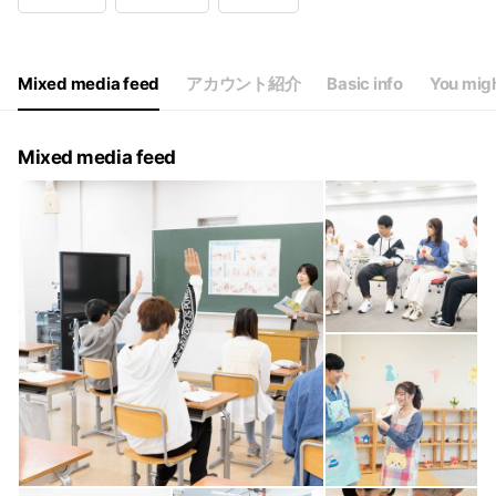
Wed
09:00 - 17:00
Thu
09:00 - 17:00
Fri
09:00 - 17:00
Sat
Closed
Mixed media feed
アカウント紹介
Basic info
You migh
平日9:00～17:00
Mixed media feed