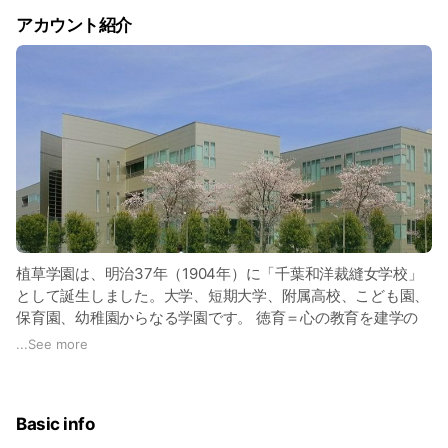
アカウント紹介
植草学園は、明治37年（1904年）に「千葉和洋裁縫女学校」
として誕生しました。大学、短期大学、附属高校、こども園、
保育園、幼稚園からなる学園です。 徳育＝心の教育を建学の
精神に掲げ、誰をもやさしく包み込む社会（インクルージョ
...
See more
ン）の実現をめざしています。 障害のある人にもない人に
も、すべての人にやさしく、誰にでも思いやりの心をもって接
し、社会の福祉向上に貢献できる人材（小学校・特別支援学
Basic info
校・幼稚園教諭、保育士、理学療法士、作業療法士）を育成し