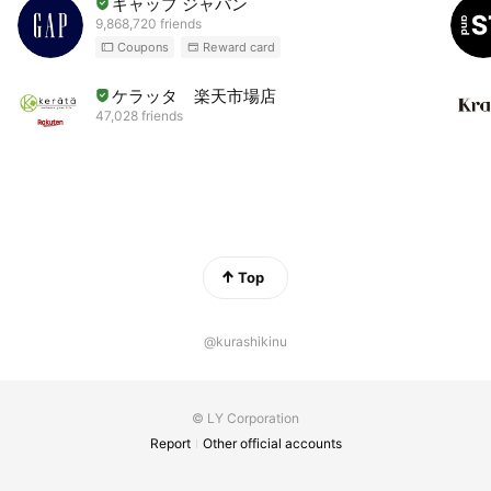
ギャップ ジャパン
9,868,720 friends
Coupons
Reward card
ケラッタ 楽天市場店
47,028 friends
Top
@kurashikinu
© LY Corporation
Report
Other official accounts