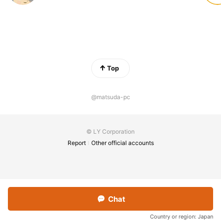
Top
@matsuda-pc
© LY Corporation
Report
Other official accounts
Chat
Country or region:
Japan