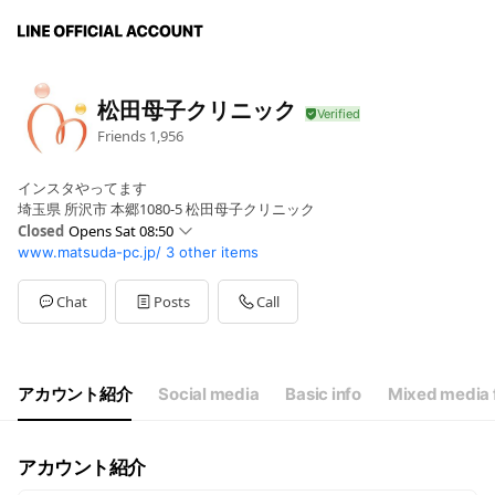
松田母子クリニック
Friends
1,956
インスタやってます
埼玉県 所沢市 本郷1080-5 松田母子クリニック
Closed
Opens Sat 08:50
www.matsuda-pc.jp/
3 other items
Sun
Closed
Mon
08:50 - 16:50
Tue
08:50 - 16:50
Chat
Posts
Call
Wed
08:50 - 16:50
Thu
08:50 - 10:50
Fri
08:50 - 16:50
Sat
08:50 - 16:50
アカウント紹介
Social media
Basic info
Mixed media 
日祝日および年末年始
アカウント紹介