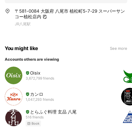
みてください。 そしてどんな相談、難問にも応えたいと常
に思っておりますので、お気軽にお声掛けをいただけれ
〒581-0084 大阪府 八尾市 植松町5-7-29 スーパーサン
ば、うれしい限りです。
コー植松店内
JR八尾駅
You might like
See more
Accounts others are viewing
Oisix
3,672,799 friends
カンロ
1,047,293 friends
とらふぐ料理 玄品 八尾
516 friends
Book