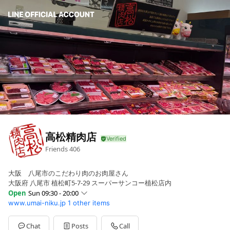
高松精肉店
Friends
406
大阪 八尾市のこだわり肉のお肉屋さん
大阪府 八尾市 植松町5-7-29 スーパーサンコー植松店内
Open
Sun 09:30 - 20:00
www.umai-niku.jp
1 other items
Sun
09:30 - 20:00
Mon
09:30 - 20:00
Tue
09:30 - 20:00
Chat
Posts
Call