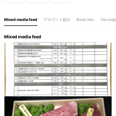
Wed
Closed
Thu
09:30 - 20:00
Fri
09:30 - 20:00
Sat
09:30 - 20:00
Mixed media feed
アカウント紹介
Basic info
You migh
午前9時30分〜午後8時まで
Mixed media feed