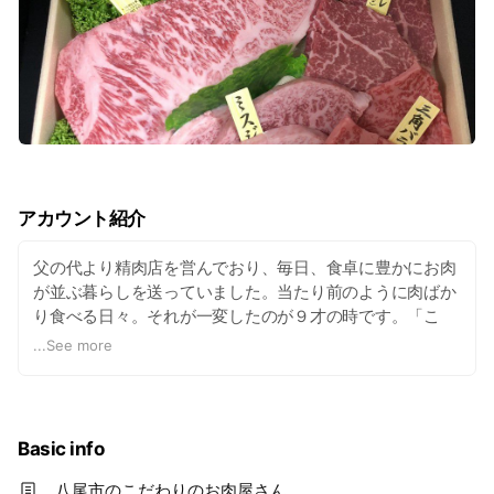
アカウント紹介
父の代より精肉店を営んでおり、毎日、食卓に豊かにお肉
が並ぶ暮らしを送っていました。当たり前のように肉ばか
り食べる日々。それが一変したのが９才の時です。「こ
れ、食べてみ（大阪弁）」と何気なく牛肉を差し出す父。
...
See more
ひと口食べたその時、衝撃が走ったのです。「こんな美味
しい肉があるんだ！！」。 油たっぷりのバラ肉ではありま
せん。甘さがほどけるサーロインでもありません。肩肉の
一部分「ミスジ」でした。現在ではこの部位は当たり前の
Basic info
ように店頭に名前を並べるようになりましたが、30年近く
前は存在自体知らない人が多かったはずです。この衝撃で
八尾市のこだわりのお肉屋さん