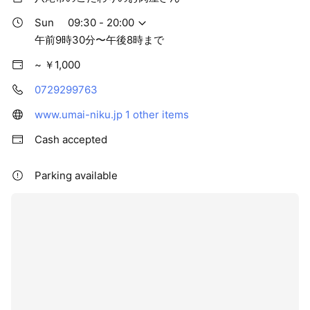
当たり前だった肉に対するイメージがガラリと変わり、も
Sun
09:30 - 20:00
っともっと肉のことを知りたくなりました。そして精肉店
午前9時30分〜午後8時まで
を継ごうと決意する第一歩となったのです。 先代の父の店
に入って修行し、 朝から晩まで、毎日みっちりと肉の選び
~ ￥1,000
方と切り方を仕込まれました。 父より受け継いだ精肉店と
してのポリシーが「ブランドや産地にこだわらず、“目利
0729299763
き”で肉にこだわる」こと。自分でしっかり見極めて、お
www.umai-niku.jp
1 other items
客さまに勧められる肉だけを取り扱うというこの決意は、
今も脈々と受け継がれています。。 この考えは取引先の方
Cash accepted
たちも知っており、私の好みのタイプの肉を持ってきても
らえるようになりました。そのようなネットワークで10以
Parking available
上の企業とつながっており、随時、レベルの高い肉を仕入
れられる体制になっています。 そして切り方は私独自のこ
だわりがあります。 切り方ひとつ、切り込みひとつで、味
は大きく変わるのです。 隠れたところにも懸命に工夫をし
ているのを、ぜひ店頭でご覧ください。 私は長年の経験か
ら「プロの目利き」と「切りの職人技」を持っていると自
負しています。そしておいしいお肉をムダなくお客さまに
届けることが、私の社会的責任と使命だと思っています。
ぜひ大阪市平野区まで足を運んでみて、自慢のお肉を見て