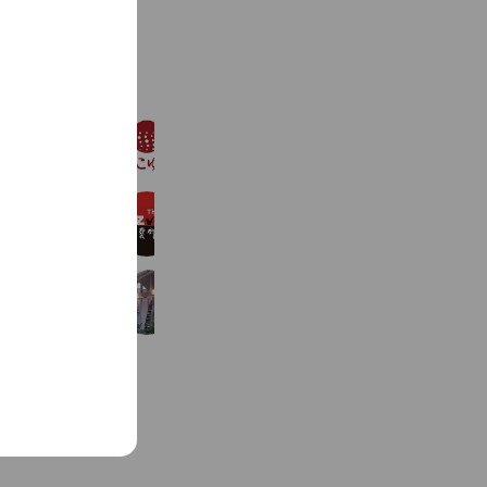
C
l
o
See more
s
e
ゆこゆこ
418,289 friends
Coupons
Reward card
第七藝術劇場／シアターセブン
930 friends
gallery yolcha
112 friends