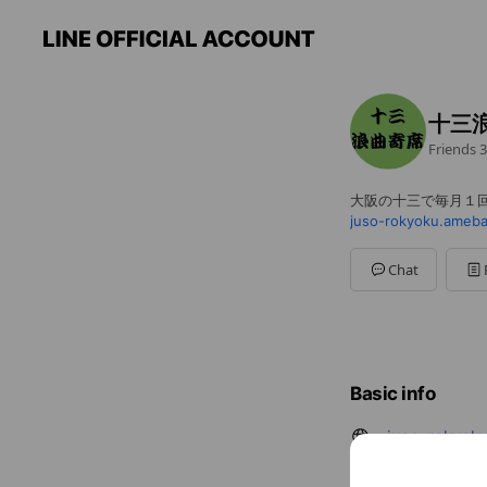
十三
Friends
3
大阪の十三で毎月１
juso-rokyoku.ameb
Chat
Basic info
juso-rokyok