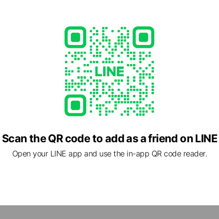
e viewing
市文化振興財団
nds
地ファン
nds
ns
Reward card
映画館
Scan the QR code to add as a friend on LINE
ds
Open your LINE app and use the in-app QR code reader.