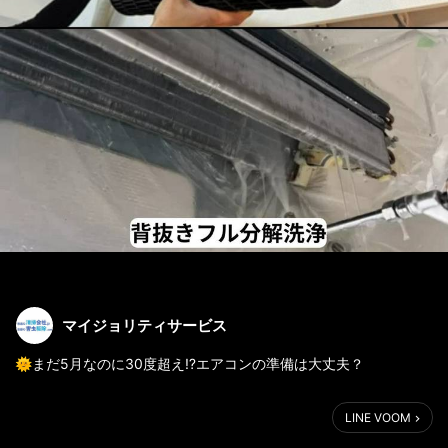
マイジョリティサービス
🌞まだ5月なのに30度超え⁉️エアコンの準備は大丈夫？
連日、驚くような暑さが続いていますね…💦
LINE VOOM
「まだ5月だから」と油断していると、いざエアコンをつけた時に
「うわっ、臭う…！」「黒いポツポツ（カビ）が見える…」