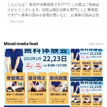
こんにちは！ 新宮中央整骨院です(*^^*) この度はご登録あ
りがとうございます｡ 当院は矯正治療を専門とした整骨院
です(^^♪ 身体の歪みや姿勢が悪いなど、お身体の悩みは当
院のスタッフにお任せ下さい！ マックスバリューさんの敷
...
See more
地内にあるので駐車場も完備しております。 お気軽に足を
運ばれて下さい(^^)/
Mixed media feed
See more