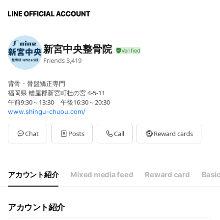
新宮中央整骨院
Friends
3,419
背骨・骨盤矯正専門
福岡県 糟屋郡新宮町杜の宮 4-5-11
午前9:30～13:30 午後16:30～20:30
www.shingu-chuou.com/
Chat
Posts
Call
Reward cards
アカウント紹介
Mixed media feed
Reward card
Basic
アカウント紹介