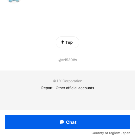
Top
@tzi5308s
© LY Corporation
Report
Other official accounts
Chat
Country or region:
Japan