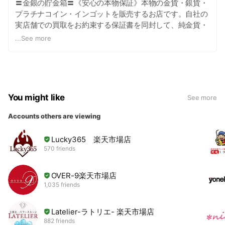
〓金銀の貯金箱〓《安心の本物保証》本物の金貨・銀貨・
プラチナコイン・インゴットを販売するお店です。自社の
実店舗での買取をお約束する保証書を同封して、純金貨・
純銀貨・純プラチナコイン・インゴットを販売していま
...
See more
す。【金銀の貯金箱】
You might like
See more
Accounts others are viewing
Lucky365 楽天市場店
570 friends
OVER-9楽天市場店
1,035 friends
Latelier-ラトリエ- 楽天市場店
882 friends