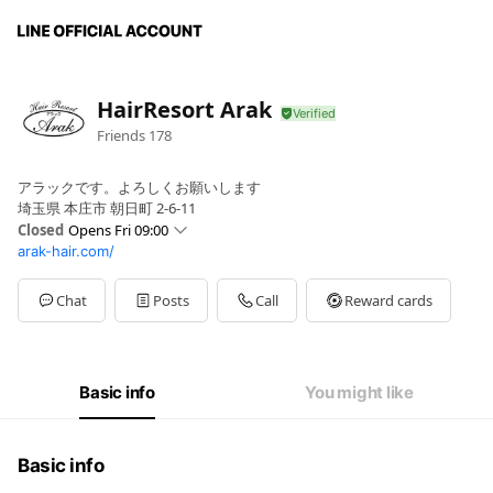
HairResort Arak
Friends
178
アラックです。よろしくお願いします
埼玉県 本庄市 朝日町 2-6-11
Closed
Opens Fri 09:00
arak-hair.com/
Sun
09:00 - 18:00
Mon
Closed
Tue
Closed
Chat
Posts
Call
Reward cards
Wed
09:00 - 19:00
Thu
09:00 - 19:00
Fri
09:00 - 19:00
Sat
09:00 - 18:00
Basic info
You might like
平日9:00~19:00 土日祝9:00~18:00
Basic info