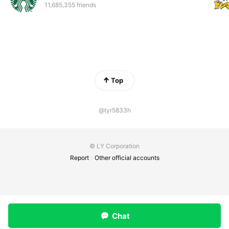
11,685,355 friends
Top
@tyr5833h
© LY Corporation
Report
Other official accounts
Chat