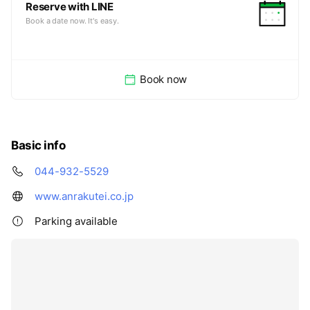
Reserve with LINE
Book a date now. It's easy.
Book now
Basic info
044-932-5529
www.anrakutei.co.jp
Parking available