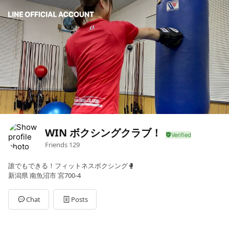
WIN ボクシングクラブ！
Friends
129
誰でもできる！フィットネスボクシング🥊
新潟県 南魚沼市 宮700-4
Chat
Posts