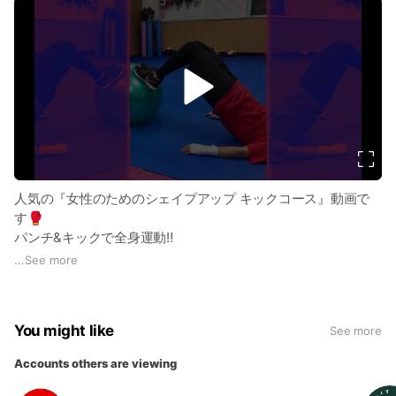
v
i
d
e
o
人気の『女性のためのシェイプアップ キックコース』動画で
す🥊
パンチ&キックで全身運動‼️
体幹トレーニング、ストレッチも好評です👍^ ^
...
See more
You might like
See more
Accounts others are viewing