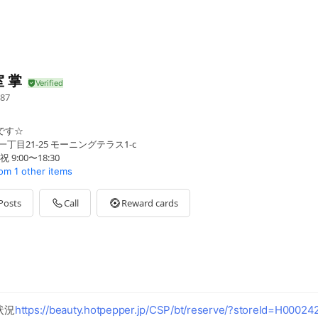
 掌
87
です☆
丁目21-25 モーニングテラス1-c
祝 9:00〜18:30
com
1 other items
Posts
Call
Reward cards
状況
https://beauty.hotpepper.jp/CSP/bt/reserve/?storeId=H000