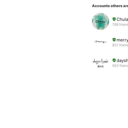
Accounts others ar
Chul
768 frien
merr
831 frien
days
953 frien