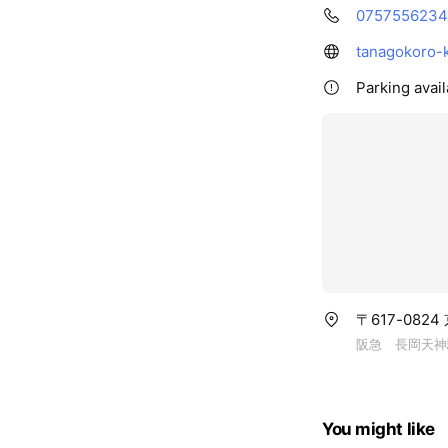
0757556234
tanagokoro-
Parking avai
〒617-082
阪急 長岡天神
You might like