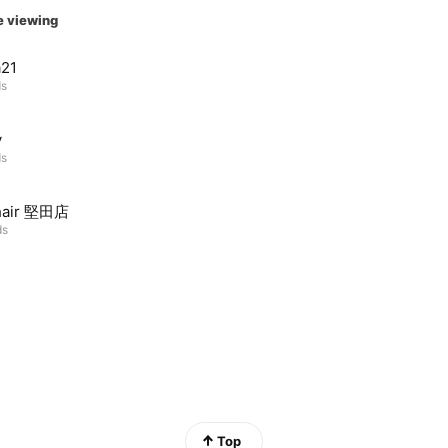
e viewing
a21
ds
y
ds
hair 堅田店
ds
Top