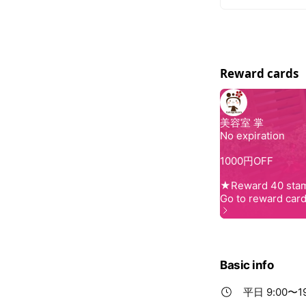
Reward cards
Basic info
平日 9:00〜19