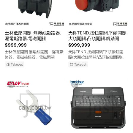
士林低壓開關-無熔絲斷路器.
天得TEND.按鈕開關.平頭開關.
漏電斷路器.電磁開關
大頭開關.凸頭開關.腳踏開
$999,999
$999,999
士林低壓開關 無熔絲開關、漏電斷
天得TEND 按鈕開關/平頭按鈕開
路器、電磁接觸器、電磁開關
關/大頭按鈕開關/凸頭按鈕開關/照
光式按鈕開關/動力押扣開關/腳踏
Takeout
Takeout
開關/連鎖式護座/微動開關/限動開
關/開關盒/天車遙控器/警示燈/旋轉
警示燈/蜂鳴指示燈/蜂鳴器/端子台/
端子台固定座/保險絲座 相關技術洽
談、規劃應用, 歡迎來電或來信詢
問! E-MAIL:info@jns.com.tw 服務
電話:(03)466-8299 傳真電話:
(03)436-0382 服務時間:星期一至
星期五, AM 8:00~12:00 & PM
1:00~5:00 政順電機,專營各式電機
材料