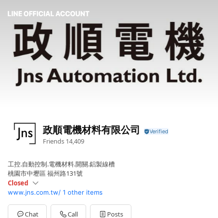
政順電機材料有限公司
Friends
14,409
工控.自動控制.電機材料.開關.鋁製線槽
桃園市中壢區 福州路131號
Closed
www.jns.com.tw/
1 other items
Sun
Closed
Mon
08:00 - 17:00
Tue
08:00 - 17:00
Chat
Call
Posts