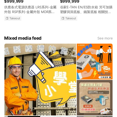
$999,999
$999,999
供應各式電源供應器 LRS系列-金屬
谷家E-TAN EN/ES防水箱 另可加購
外殼 RSP系列-金屬外殼 MDR系列-
塑膠洞洞底板、鐵製底板 相關技術
軌道式 EDR系列-軌道式 相關技術
洽談、規劃應用, 歡迎來電或來信詢
Takeout
Takeout
洽談、規劃應用, 歡迎來電或來信詢
問! E-MAIL:info@jns.com.tw 服務
問! E-Mail:info@jns.com.tw LINE
電話:(03)466-8299 傳真電話:
ID:@twn5746w 服務電話:
(03)436-0382 服務時間:星期一至
(03)466-8299 傳真電話:(03)436-
星期五, AM 8:00~12:00 & PM
Mixed media feed
See more
0382 服務時間:星期一至星期五
1:00~5:00 政順電機,專營各式電機
AM 8:00~12:00 & PM 1:00~5:00
材料
政順電機,專營各式電機材料