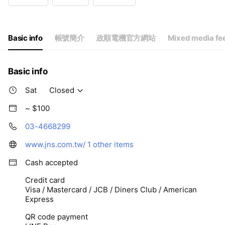
Wed
08:00 - 17:00
Thu
08:00 - 17:00
Fri
08:00 - 17:00
Sat
Closed
Basic info
帳號簡介
政順電機官方網站
Mixed media fe
Basic info
Sat
Closed
~ $100
03-4668299
www.jns.com.tw/
1 other items
Cash accepted
Credit card
Visa / Mastercard / JCB / Diners Club / American
Express
QR code payment