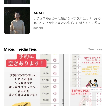
か独特なセンスを大切にしています。日本人だけ
でなく様々な髪質・感覚を見てきた経験を活か
し、流行に流されない個性を引き出します
ASAHI
ナチュラルさの中に遊び心をプラスしたり、締め
るポイントをおさえたスタイルが好きです。髪を
きれいに育てることを基本とし、扱いやすく、生
#
asahi
活の中で再現しやすいスタイルをご提案致しま
す。日々の暮らしに少しの花を添える様なお手伝
いができればと思っております。
Mixed media feed
See more