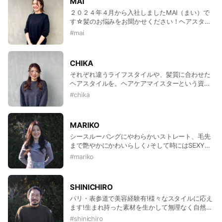
MAI
２０２４年４月から入社しましたMAI（まい）で
す☆髪のお悩みをお聞かせください！ヘアスタイ
ルの好みや似合わせを考えて、垢抜けヘアを作り
#
mai
ます！
CHIKA
それぞれ違うライフスタイルや、髪質に合わせた
ヘアスタイルを。ヘアケアマイスターという資格
を活かし、お客様の髪をいかに綺麗にスタイルを
#
chika
つくるか考えます。髪の毛の基本となる頭皮ケア
からヘアケアを基本に、女性の《綺麗》、男性の
《格好いい》を追求しましょう！
MARIKO
シースルーバングにやわらかいストレート、毛先
まで艶やかにかわいらしく♪そして時にはSEXYに
♪とにかく雰囲気をつくるのがとても得意なのでお
#
mariko
客様のなりたいイメージになれるようスタイルを
提案していきます！
SHINICHIRO
パリ・表参道で美容経験有!様々なスタイルに応え
ます!生まれ持った素材を生かして無理なく自然に
おさまるスタイルが得意。ナチュラルだけどどこ
#
shinichiro