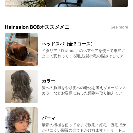
Hair salon BOBオススメメニ
See more
ヘッドスパ（全３コース）
イタリア「Davines」のヘアケアを使って季節に
よって変わってくる頭皮/髪の毛の悩みそしてアロ
マの香りを気分に合わせて自由にセレクト出来ま
す♪高濃度モイスチャーミストで最高のリラックス
◎
カラー
髪への負担をや頭皮への老化を考えダメージレス
カラーなどお客様にあった薬剤を取り揃えていま
す。
パーマ
最新の機械を使って今まで軟毛・細毛・直毛でか
かりにくい髪質の方でもかけれます♪ トリートメ